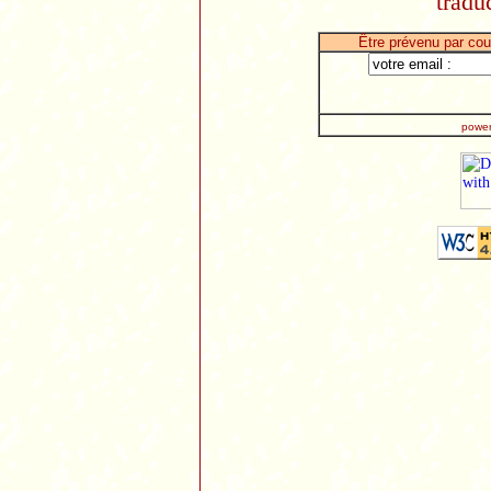
tradu
Être prévenu par cou
power