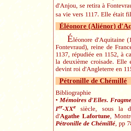
d'Anjou, se retira à Fontevrau
sa vie vers 1117. Elle était f
Éléonore (Aliénor) d'A
É
léonore d'Aquitaine 
Fontevraud), reine de Franc
1137, répudiée en 1152, à c
la deuxième croisade. Elle 
devint roi d'Angleterre en 11
Pétronille de Chémillé
Bibliographie
•
Mémoires d'Elles. Fragment
er
e
I
-XX
siècle, sous la d
d'
Agathe Lafortune
, Montr
Pétronille de Chémillé
, pp 7