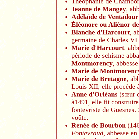
Théophanie de Chambon,
Jeanne de Mangey
, ab
Adélaïde de Ventadour
Éléonore ou Aliénor d
Blanche d'Harcourt
, a
germaine de Charles VI
Marie d'Harcourt
, abb
période de schisme abba
Montmorency
, abbesse
Marie de Montmorenc
M
arie de Bretagne
, ab
Louis XII, elle procède 
Anne d'Orléans
(sœur d
à1491, elle fit construir
fontevriste de Guesnes. 
voûte.
Renée de Bourbon
(146
Fontevraud
, abbesse en