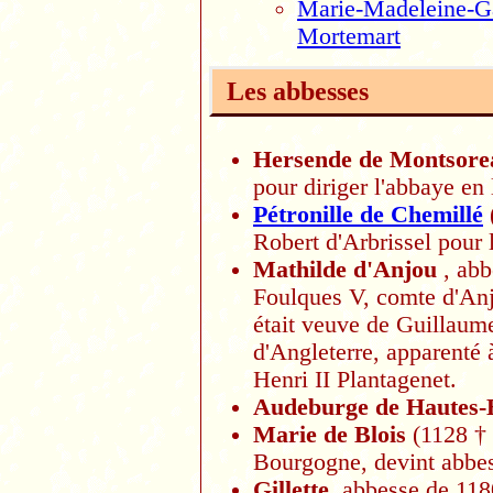
Marie-Madeleine-Ga
Mortemart
Les abbesses
Hersende de Montsore
pour diriger l'abbaye en
Pétronille de Chemillé
Robert d'Arbrissel pour 
Mathilde d'Anjou
, abb
Foulques V, comte d'Anj
était veuve de Guillaume
d'Angleterre, apparenté 
Henri II Plantagenet.
Audeburge de Hautes-
Marie de Blois
(1128 † 
Bourgogne, devint abbe
Gillette
, abbesse de 118